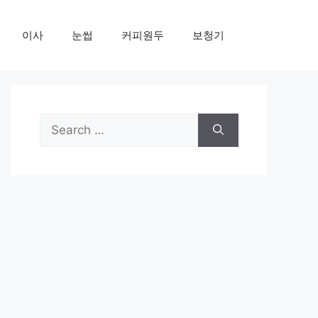
이사
눈썹
커피원두
보청기
Search
for: