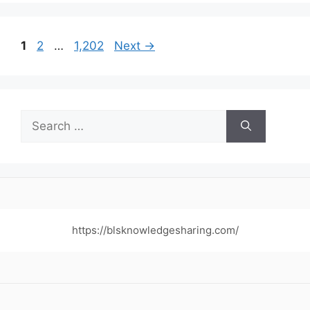
Page
Page
Page
1
2
…
1,202
Next
→
Search
for:
https://blsknowledgesharing.com/