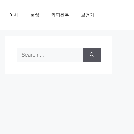
이사
눈썹
커피원두
보청기
Search
for: