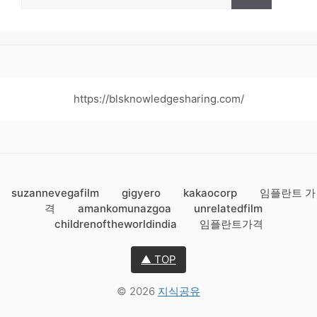
for:
https://blsknowledgesharing.com/
suzannevegafilm
gigyero
kakaocorp
임플란트 가
격
amankomunazgoa
unrelatedfilm
childrenoftheworldindia
임플란트가격
▲ TOP
© 2026
지식공유