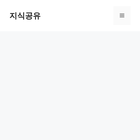
Skip
to
지식공유
Menu
content