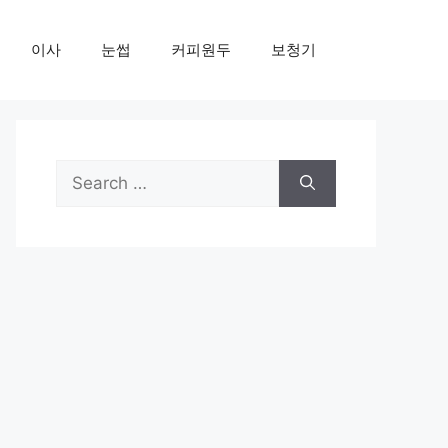
이사
눈썹
커피원두
보청기
Search
for: