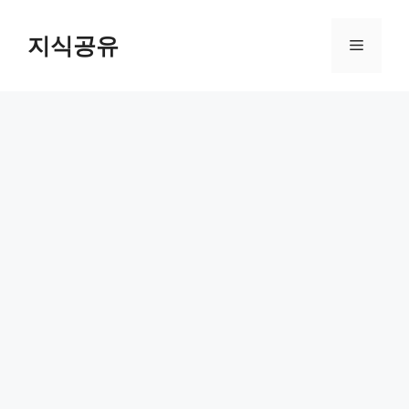
Skip
to
지식공유
Menu
content