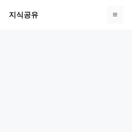
Skip
to
지식공유
Menu
content