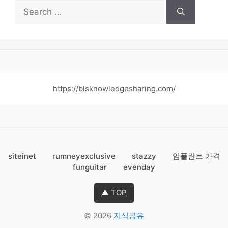
Search
for:
https://blsknowledgesharing.com/
siteinet
rumneyexclusive
stazzy
임플란트 가격
funguitar
evenday
▲ TOP
© 2026
지식공유