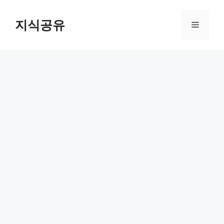
Skip
to
지식공유
Menu
content