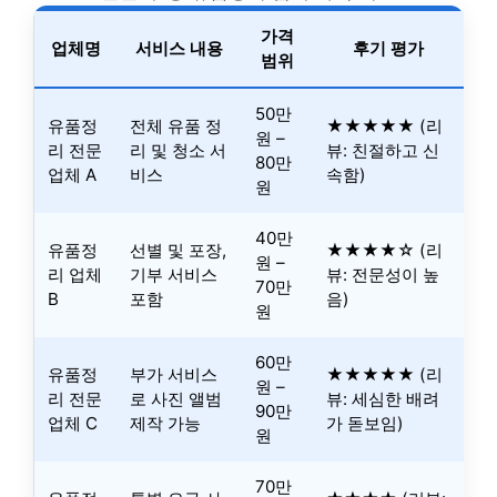
가격
업체명
서비스 내용
후기 평가
범위
50만
유품정
전체 유품 정
★★★★★ (리
원 –
리 전문
리 및 청소 서
뷰: 친절하고 신
80만
업체 A
비스
속함)
원
40만
유품정
선별 및 포장,
★★★★☆ (리
원 –
리 업체
기부 서비스
뷰: 전문성이 높
70만
B
포함
음)
원
60만
유품정
부가 서비스
★★★★★ (리
원 –
리 전문
로 사진 앨범
뷰: 세심한 배려
90만
업체 C
제작 가능
가 돋보임)
원
70만