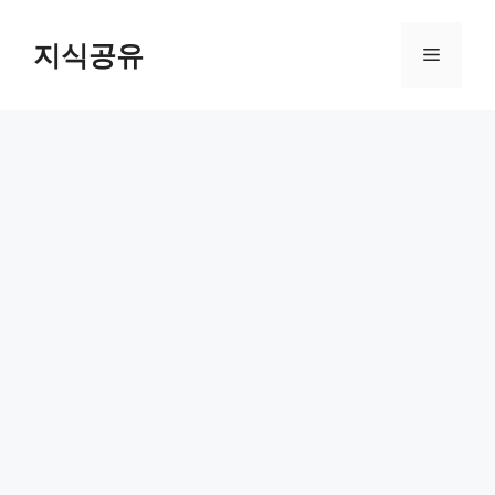
Skip
to
지식공유
Menu
content