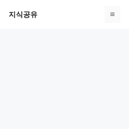
Skip
to
지식공유
Menu
content